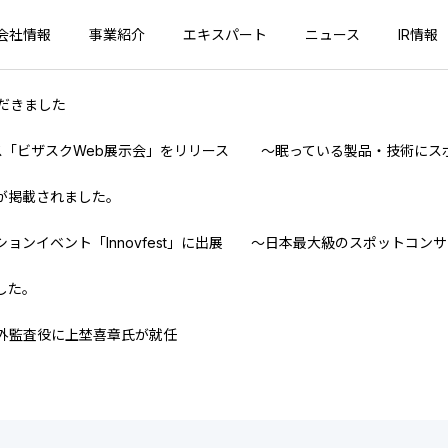
会社情報
事業紹介
エキスパート
ニュース
IR情報
だきました
ービス「ビザスクWeb展示会」をリリース ～眠っている製品・技術に
事が掲載されました。
ョンイベント「Innovfest」に出展 ～日本最大級のスポットコン
した。
外監査役に上埜喜章氏が就任