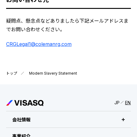
IRスケジュール
新卒採用
業績ハイライト
中途採用：ビジネス職・コーポレート職
疑問点、懸念点などありましたら下記メールアドレスま
でお問い合わせください。
株式について
中途採用：開発職・デザイナー職
CRGLegal1@colemanrg.com
コーポレート・ガバナンス
よくある質問
トップ
Modern Slavery Statement
ディスクロージャーポリシー
免責事項
JP
EN
会社情報
ビザスクについて
事業紹介