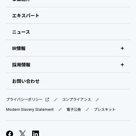
CEOメッセージ
エキスパート
経営メンバー
ニュース
会社概要・拠点
IR情報
IR情報 トップ
採用情報
IRライブラリ
採用サイト（日本）
お問い合わせ
IRスケジュール
新卒採用
プライバシーポリシー
コンプライアンス
業績ハイライト
中途採用：ビジネス職・コーポレート職
Modern Slavery Statement
電子公告
プレスキット
株式について
中途採用：開発職・デザイナー職