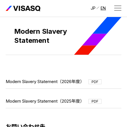
JP
EN
会社情報
Modern Slavery
Statement
ビザスクについて
CEOメッセージ
経営メンバー
会社概要・拠点
Modern Slavery Statement（2026年度）
PDF
IR情報
IR情報
トップ
Modern Slavery Statement（2025年度）
採用情報
PDF
IRライブラリ
採用サイト（日本）
お問い合わせ先