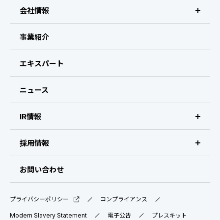
会社情報
ビザスクについて
事業紹介
CEOメッセージ
エキスパート
経営メンバー
ニュース
会社概要・拠点
IR情報
IR情報 トップ
採用情報
IRライブラリ
採用サイト（日本）
お問い合わせ
IRスケジュール
新卒採用
プライバシーポリシー
コンプライアンス
業績ハイライト
中途採用：ビジネス職・コーポレート職
Modern Slavery Statement
電子公告
プレスキット