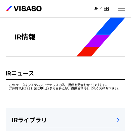
JP
EN
会社情報
IR情報
ビザスクについて
CEOメッセージ
経営メンバー
IRニュース
会社概要・拠点
IR情報
IR情報
トップ
採用情報
IRライブラリ
IRライブラリ
採用サイト（日本）