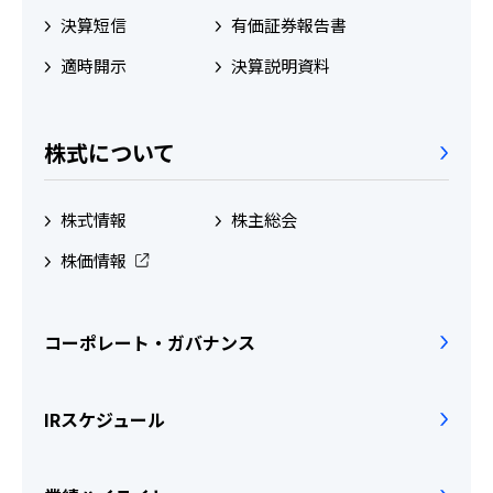
IRスケジュール
新卒採用
決算短信
有価証券報告書
業績ハイライト
中途採用：ビジネス職・コーポレート職
適時開示
決算説明資料
株式について
中途採用：開発職・デザイナー職
株式について
コーポレート・ガバナンス
よくある質問
株式情報
株主総会
株価情報
ディスクロージャーポリシー
免責事項
コーポレート・ガバナンス
IRスケジュール