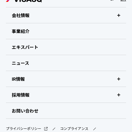
IRスケジュール
新卒採用
業績ハイライト
会社情報
中途採用：ビジネス職・コーポレート職
株式について
ビザスクについて
中途採用：開発職・デザイナー職
事業紹介
コーポレート・ガバナンス
CEOメッセージ
エキスパート
よくある質問
経営メンバー
ニュース
ディスクロージャーポリシー
会社概要・拠点
IR情報
免責事項
IR情報 トップ
採用情報
IRライブラリ
採用サイト（日本）
お問い合わせ
IRスケジュール
新卒採用
プライバシーポリシー
コンプライアンス