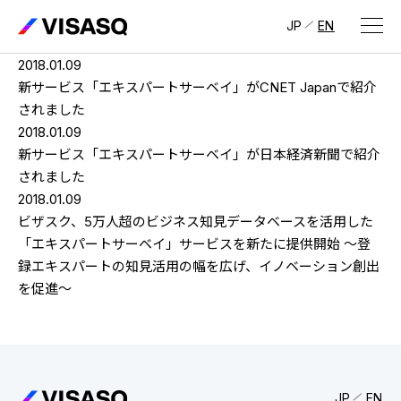
JP
EN
2018.01.09
会社情報
新サービス「エキスパートサーベイ」がCNET Japanで紹介
されました
ビザスクについて
2018.01.09
新サービス「エキスパートサーベイ」が日本経済新聞で紹介
CEOメッセージ
されました
2018.01.09
経営メンバー
ビザスク、5万人超のビジネス知見データベースを活用した
「エキスパートサーベイ」サービスを新たに提供開始 〜登
会社概要・拠点
録エキスパートの知見活用の幅を広げ、イノベーション創出
IR情報
を促進〜
IR情報
トップ
採用情報
IRライブラリ
採用サイト（日本）
JP
EN