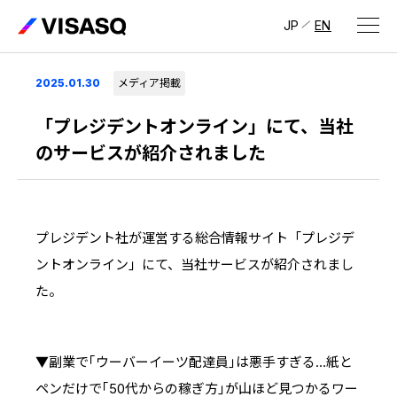
JP
EN
会社情報
2025.01.30
メディア掲載
ビザスクについて
「プレジデントオンライン」にて、当社
のサービスが紹介されました
CEOメッセージ
経営メンバー
プレジデント社が運営する総合情報サイト「プレジデ
会社概要・拠点
ントオンライン」にて、当社サービスが紹介されまし
IR情報
た。
IR情報
トップ
採用情報
IRライブラリ
▼副業で｢ウーバーイーツ配達員｣は悪手すぎる…紙と
採用サイト（日本）
ペンだけで｢50代からの稼ぎ方｣が山ほど見つかるワー