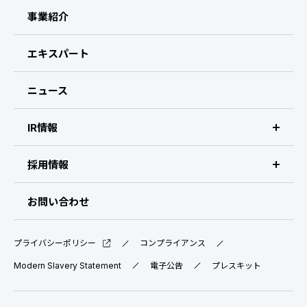
ビザスクについて
事業紹介
CEOメッセージ
エキスパート
経営メンバー
ニュース
会社概要・拠点
IR情報
IR情報 トップ
採用情報
IRライブラリ
採用サイト（日本）
お問い合わせ
IRスケジュール
新卒採用
プライバシーポリシー
コンプライアンス
業績ハイライト
中途採用：ビジネス職・コーポレート職
Modern Slavery Statement
電子公告
プレスキット
株式について
中途採用：開発職・デザイナー職