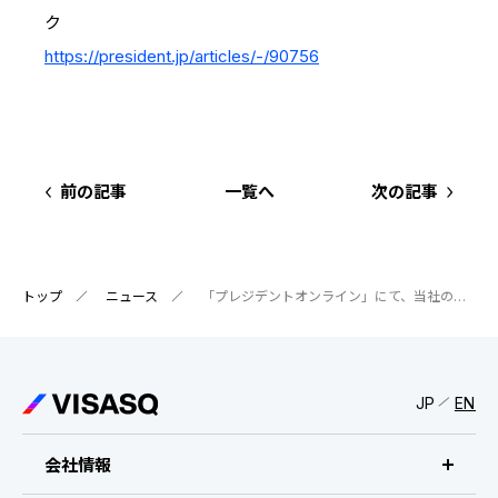
IRスケジュール
新卒採用
ク
https://president.jp/articles/-/90756
業績ハイライト
中途採用：ビジネス職・コーポレート職
株式について
中途採用：開発職・デザイナー職
コーポレート・ガバナンス
前の記事
一覧へ
次の記事
よくある質問
ディスクロージャーポリシー
トップ
ニュース
「プレジデントオンライン」にて、当社のサービスが紹介されました
免責事項
JP
EN
会社情報