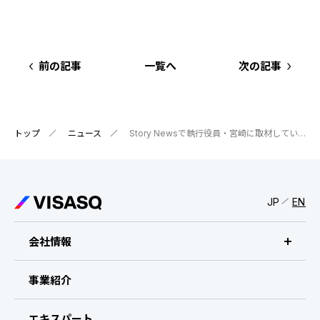
IRスケジュール
新卒採用
業績ハイライト
中途採用：ビジネス職・コーポレート職
前の記事
一覧へ
次の記事
株式について
中途採用：開発職・デザイナー職
コーポレート・ガバナンス
トップ
ニュース
Story Newsで執行役員・宮崎に取材していただきました
よくある質問
ディスクロージャーポリシー
JP
EN
免責事項
会社情報
ビザスクについて
事業紹介
CEOメッセージ
エキスパート