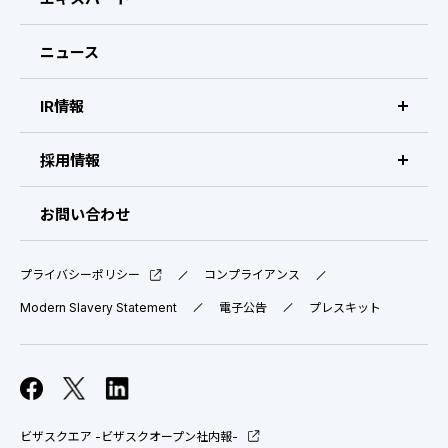
経営メンバー
ニュース
会社概要・拠点
IR情報
IR情報 トップ
採用情報
IRライブラリ
採用サイト（日本）
お問い合わせ
IRスケジュール
新卒採用
プライバシーポリシー
コンプライアンス
業績ハイライト
中途採用：ビジネス職・コーポレート職
Modern Slavery Statement
電子公告
プレスキット
株式について
中途採用：開発職・デザイナー職
コーポレート・ガバナンス
ビザスクエア -ビザスクオープン社内報-
よくある質問