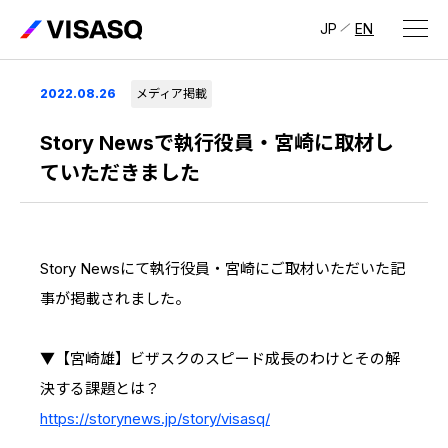
JP
EN
会社情報
2022.08.26
メディア掲載
ビザスクについて
Story Newsで執行役員・宮崎に取材し
ていただきました
CEOメッセージ
経営メンバー
Story Newsにて執行役員・宮崎にご取材いただいた記
会社概要・拠点
事が掲載されました。
IR情報
IR情報
トップ
採用情報
▼【宮崎雄】ビザスクのスピード成長のわけとその解
決する課題とは？
IRライブラリ
採用サイト（日本）
https://storynews.jp/story/visasq/