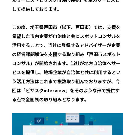
ルサービス「ビザスクinterview」を主力サービスと
IRスケジュール
新卒採用
して提供しております。
業績ハイライト
中途採用：ビジネス職・コーポレート職
この度、埼玉県戸田市（以下、戸田市）では、支援を
株式について
中途採用：開発職・デザイナー職
希望した市内企業が自治体と共にスポットコンサルを
コーポレート・ガバナンス
活用することで、当社に登録するアドバイザーが企業
の経営課題解決を支援する取り組み「戸田市スポット
よくある質問
コンサル」が開始されます。当社が地方自治体へサー
ビスを提供し、地場企業が自治体と共に利用するとい
ディスクロージャーポリシー
う活用方法はこれまで複数取り組んでおりますが、今
免責事項
回は「ビザスクinterview」をそのような形で提供す
る点で全国初の取り組みとなります。