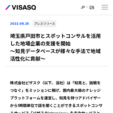
JP
EN
会社情報
2022.08.25
プレスリリース
ビザスクについて
埼玉県戸田市とスポットコンサルを活用
した地場企業の支援を開始
CEOメッセージ
〜知見データベースが様々な手法で地域
活性化に貢献〜
経営メンバー
会社概要・拠点
IR情報
株式会社ビザスク（以下、当社）は「知見と、挑戦を
IR情報
トップ
採用情報
つなぐ」をミッションに掲げ、国内最大級のナレッジ
プラットフォームを運営し、知見を持つアドバイザー
IRライブラリ
採用サイト（日本）
から1時間単位で話を聞くことができるスポットコンサ