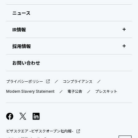
経営メンバー
ニュース
会社概要・拠点
IR情報
IR情報 トップ
採用情報
IRライブラリ
採用サイト（日本）
お問い合わせ
IRスケジュール
新卒採用
プライバシーポリシー
コンプライアンス
業績ハイライト
中途採用：ビジネス職・コーポレート職
Modern Slavery Statement
電子公告
プレスキット
株式について
中途採用：開発職・デザイナー職
コーポレート・ガバナンス
ビザスクエア -ビザスクオープン社内報-
よくある質問