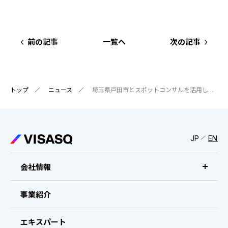
前の記事
一覧へ
次の記事
トップ
ニュース
埼玉県戸田市とスポットコンサルを活用した地場企業の支援を開始 〜知見データベースが様々な手法で地域活性化に貢献〜
JP
EN
会社情報
ビザスクについて
事業紹介
CEOメッセージ
エキスパート