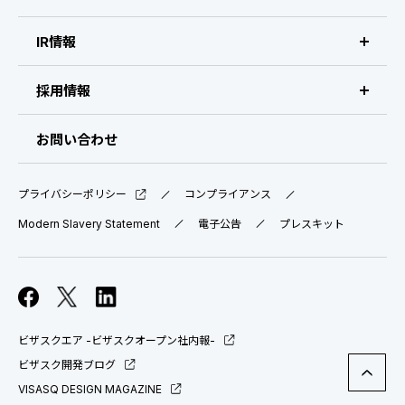
会社概要・拠点
IR情報
IR情報 トップ
採用情報
IRライブラリ
採用サイト（日本）
お問い合わせ
IRスケジュール
新卒採用
プライバシーポリシー
コンプライアンス
業績ハイライト
中途採用：ビジネス職・コーポレート職
Modern Slavery Statement
電子公告
プレスキット
株式について
中途採用：開発職・デザイナー職
コーポレート・ガバナンス
ビザスクエア -ビザスクオープン社内報-
よくある質問
ビザスク開発ブログ
VISASQ DESIGN MAGAZINE
ディスクロージャーポリシー