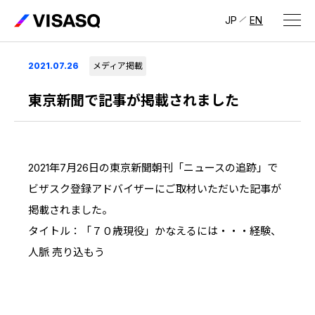
JP
EN
会社情報
2021.07.26
メディア掲載
ビザスクについて
東京新聞で記事が掲載されました
CEOメッセージ
経営メンバー
2021年7月26日の東京新聞朝刊「ニュースの追跡」で
ビザスク登録アドバイザーにご取材いただいた記事が
会社概要・拠点
掲載されました。
IR情報
タイトル：「７０歳現役」かなえるには・・・経験、
IR情報
トップ
採用情報
人脈 売り込もう
IRライブラリ
採用サイト（日本）