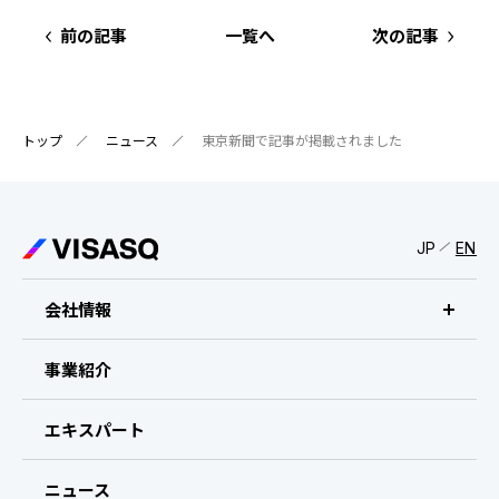
IRスケジュール
新卒採用
前の記事
一覧へ
次の記事
業績ハイライト
中途採用：ビジネス職・コーポレート職
株式について
中途採用：開発職・デザイナー職
トップ
ニュース
東京新聞で記事が掲載されました
コーポレート・ガバナンス
よくある質問
JP
EN
ディスクロージャーポリシー
会社情報
免責事項
ビザスクについて
事業紹介
CEOメッセージ
エキスパート
経営メンバー
ニュース