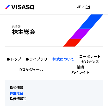
JP
EN
会社情報
IR情報
株主総会
ビザスクについて
CEOメッセージ
経営メンバー
コーポレート
IRトップ
IRライブラリ
株式について
ガバナンス
業績
会社概要・拠点
IRスケジュール
ハイライト
IR情報
IR情報
トップ
採用情報
株式情報
株主総会
IRライブラリ
採用サイト（日本）
株価情報