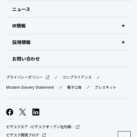
経営メンバー
ニュース
会社概要・拠点
IR情報
IR情報 トップ
採用情報
IRライブラリ
採用サイト（日本）
お問い合わせ
IRスケジュール
新卒採用
プライバシーポリシー
コンプライアンス
業績ハイライト
中途採用：ビジネス職・コーポレート職
Modern Slavery Statement
電子公告
プレスキット
株式について
中途採用：開発職・デザイナー職
コーポレート・ガバナンス
ビザスクエア -ビザスクオープン社内報-
よくある質問
ビザスク開発ブログ