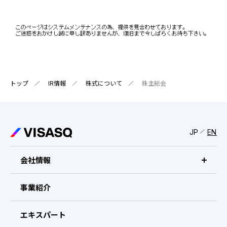
IRスケジュール
新卒採用
業績ハイライト
中途採用：ビジネス職・コーポレート職
株式について
中途採用：開発職・デザイナー職
コーポレート・ガバナンス
トップ
IR情報
株式について
株主総会
よくある質問
ディスクロージャーポリシー
JP
EN
免責事項
会社情報
ビザスクについて
事業紹介
CEOメッセージ
エキスパート