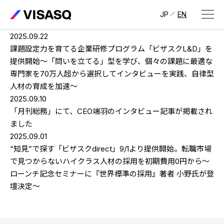
JP
EN
2025.09.22
会社情報
課題設定力を育てる企業研修プログラム「ビザスクL&D」を
提供開始〜「問いを立てる」型を学び、個々の課題に最適な
ビザスクについて
専門家を70万人超から選択してインタビューを実践、自律型
人材の育成を加速〜
CEOメッセージ
2025.09.10
「月刊総務」にて、CEO端羽のインタビュー記事が掲載され
経営メンバー
ました
2025.09.01
会社概要・拠点
“知見”で探す「ビザスクdirect」9/1より提供開始。転職市場
IR情報
で見つからないハイクラス人材の採用を初期費用0円から〜
ローンチ記念セミナーに『世界標準の採用』著者 小野氏が登
IR情報
トップ
採用情報
壇決定〜
IRライブラリ
採用サイト（日本）