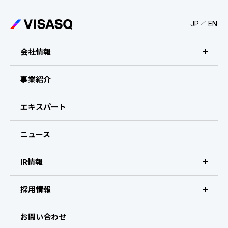
IRスケジュール
新卒採用
JP
EN
業績ハイライト
中途採用：ビジネス職・コーポレート職
株式について
会社情報
中途採用：開発職・デザイナー職
コーポレート・ガバナンス
ビザスクについて
事業紹介
よくある質問
CEOメッセージ
エキスパート
ディスクロージャーポリシー
経営メンバー
ニュース
免責事項
会社概要・拠点
IR情報
IR情報 トップ
採用情報
IRライブラリ
採用サイト（日本）
お問い合わせ