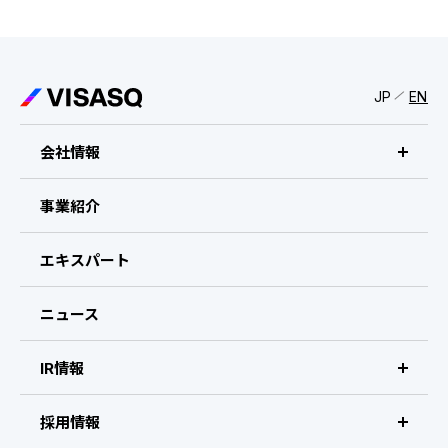
IRスケジュール
新卒採用
業績ハイライト
中途採用：ビジネス職・コーポレート職
JP
EN
株式について
中途採用：開発職・デザイナー職
コーポレート・ガバナンス
会社情報
よくある質問
ビザスクについて
事業紹介
ディスクロージャーポリシー
CEOメッセージ
エキスパート
免責事項
経営メンバー
ニュース
会社概要・拠点
IR情報
IR情報 トップ
採用情報