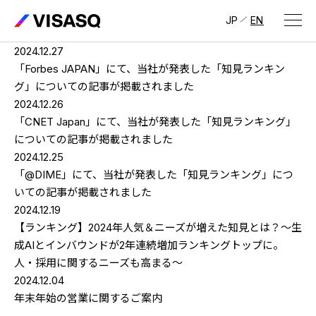
JP
EN
2024.12.27
会社情報
「Forbes JAPAN」にて、当社が発表した「知見ランキン
グ」についての記事が掲載されました
ビザスクについて
2024.12.26
「CNET Japan」にて、当社が発表した「知見ランキング」
CEOメッセージ
についての記事が掲載されました
2024.12.25
経営メンバー
「@DIME」にて、当社が発表した「知見ランキング」につ
いての記事が掲載されました
会社概要・拠点
2024.12.19
IR情報
【ランキング】2024年人気＆ニーズが増えた知見とは？〜生
成AIとインバウンドが2年連続増加ランキングトップに。
IR情報
トップ
採用情報
人・採用に関するニーズも高まる〜
2024.12.04
IRライブラリ
採用サイト（日本）
年末年始の営業に関するご案内