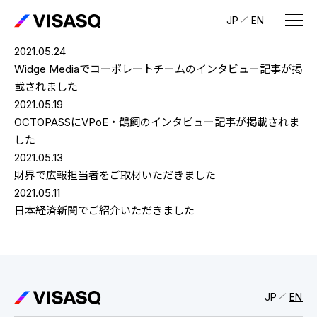
JP
EN
2021.05.24
会社情報
Widge Mediaでコーポレートチームのインタビュー記事が掲
載されました
ビザスクについて
2021.05.19
OCTOPASSにVPoE・鶴飼のインタビュー記事が掲載されま
CEOメッセージ
した
2021.05.13
経営メンバー
財界で広報担当者をご取材いただきました
2021.05.11
会社概要・拠点
日本経済新聞でご紹介いただきました
IR情報
IR情報
トップ
採用情報
IRライブラリ
採用サイト（日本）
JP
EN