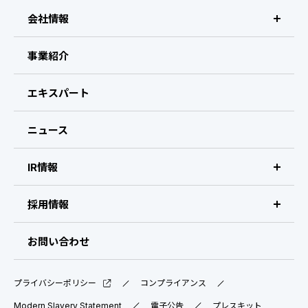
IRスケジュール
新卒採用
会社情報
業績ハイライト
中途採用：ビジネス職・コーポレート職
ビザスクについて
事業紹介
株式について
中途採用：開発職・デザイナー職
CEOメッセージ
エキスパート
コーポレート・ガバナンス
経営メンバー
ニュース
よくある質問
会社概要・拠点
ディスクロージャーポリシー
IR情報
免責事項
IR情報 トップ
採用情報
IRライブラリ
採用サイト（日本）
お問い合わせ
IRスケジュール
新卒採用
プライバシーポリシー
コンプライアンス
業績ハイライト
中途採用：ビジネス職・コーポレート職
Modern Slavery Statement
電子公告
プレスキット