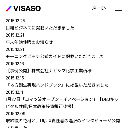
JP
EN
2015.12.25
会社情報
日経ビジネスに掲載いただきました
2015.12.21
ビザスクについて
年末年始休暇のお知らせ
2015.12.21
CEOメッセージ
モーニングピッチ公式ガイドに掲載いただきました
2015.12.16
経営メンバー
【事例公開】株式会社ナガシマ化学工業所様
2015.12.15
会社概要・拠点
『地方創生実現ハンドブック』に掲載いただきました
IR情報
2015.12.11
1月27日「コマツ流オープン・イノベーション」【DBJキャ
IR情報
トップ
採用情報
ピタル共催/日本政策投資銀行後援】
2015.12.09
IRライブラリ
採用サイト（日本）
取締役の花村と、UI/UX責任者の逢沢のインタビューが公開
されました