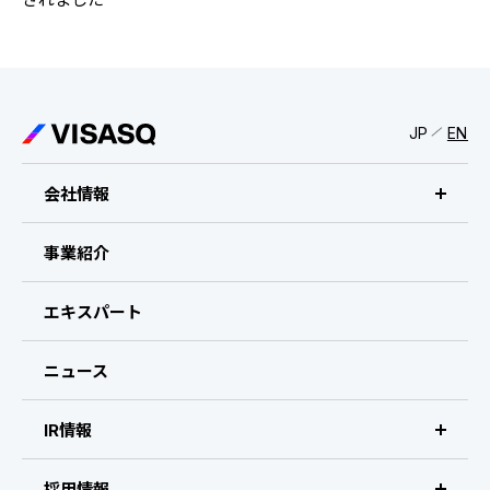
IRスケジュール
新卒採用
業績ハイライト
中途採用：ビジネス職・コーポレート職
株式について
中途採用：開発職・デザイナー職
JP
EN
コーポレート・ガバナンス
会社情報
よくある質問
ビザスクについて
事業紹介
ディスクロージャーポリシー
CEOメッセージ
エキスパート
免責事項
経営メンバー
ニュース
会社概要・拠点
IR情報
IR情報 トップ
採用情報