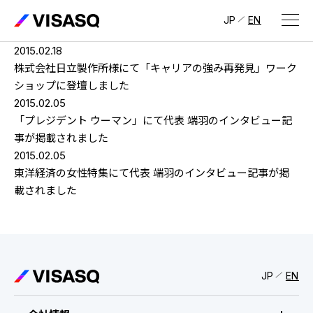
JP
EN
2015.02.18
会社情報
株式会社日立製作所様にて「キャリアの強み再発見」ワーク
ショップに登壇しました
ビザスクについて
2015.02.05
「プレジデント ウーマン」にて代表 端羽のインタビュー記
CEOメッセージ
事が掲載されました
2015.02.05
経営メンバー
東洋経済の女性特集にて代表 端羽のインタビュー記事が掲
載されました
会社概要・拠点
IR情報
IR情報
トップ
採用情報
JP
EN
IRライブラリ
採用サイト（日本）