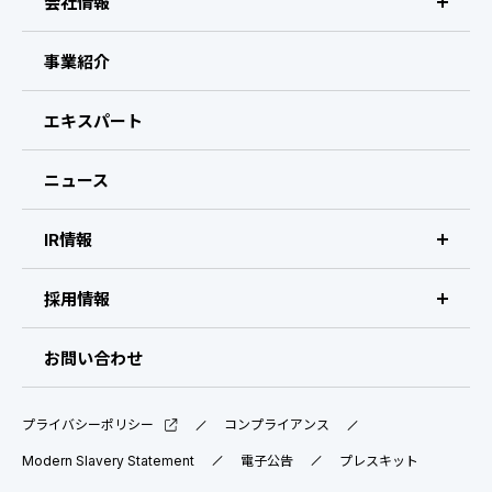
会社情報
IRスケジュール
新卒採用
業績ハイライト
ビザスクについて
事業紹介
中途採用：ビジネス職・コーポレート職
株式について
CEOメッセージ
中途採用：開発職・デザイナー職
エキスパート
コーポレート・ガバナンス
経営メンバー
ニュース
よくある質問
会社概要・拠点
IR情報
ディスクロージャーポリシー
IR情報 トップ
採用情報
免責事項
IRライブラリ
採用サイト（日本）
お問い合わせ
IRスケジュール
新卒採用
プライバシーポリシー
コンプライアンス
業績ハイライト
中途採用：ビジネス職・コーポレート職
Modern Slavery Statement
電子公告
プレスキット