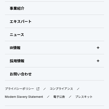
ビザスクについて
事業紹介
CEOメッセージ
エキスパート
経営メンバー
ニュース
会社概要・拠点
IR情報
IR情報 トップ
採用情報
IRライブラリ
採用サイト（日本）
お問い合わせ
IRスケジュール
新卒採用
プライバシーポリシー
コンプライアンス
業績ハイライト
中途採用：ビジネス職・コーポレート職
Modern Slavery Statement
電子公告
プレスキット
株式について
中途採用：開発職・デザイナー職