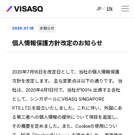
JP
EN
会社情報
2020.07.16
お知らせ
ビザスクについて
個人情報保護方針改定のお知らせ
CEOメッセージ
経営メンバー
2020年7月16日を改定日として、当社の個人情報保護
方針を改定します。 主な変更点は以下の通りです。 当
会社概要・拠点
社は、2020年4月1日付で、当社が100％ 出資する会社
IR情報
として、シンガポールにVISASQ SINGAPORE
IR情報
トップ
採用情報
PTE.LTD.を設立いたしました。これに伴い、外国にあ
る第三者への個人情報の提供について項目を追加し、
IRライブラリ
採用サイト（日本）
その概要を定めました。また、Cookieの使用につい