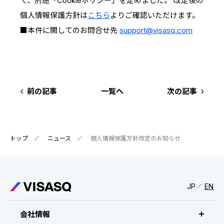
て、別途「Cookieポリシー」を定めました。 改定後の
IRスケジュール
新卒採用
個人情報保護方針は
こちら
よりご確認いただけます。
業績ハイライト
中途採用：ビジネス職・コーポレート職
■本件に関してのお問合せ先
support@visasq.com
株式について
中途採用：開発職・デザイナー職
コーポレート・ガバナンス
前の記事
一覧へ
次の記事
よくある質問
ディスクロージャーポリシー
トップ
ニュース
個人情報保護方針改定のお知らせ
免責事項
JP
EN
会社情報