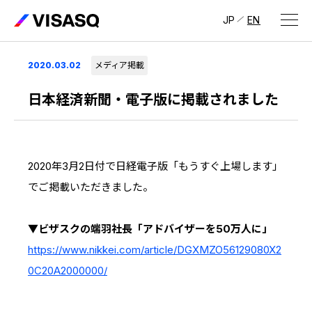
JP
EN
会社情報
2020.03.02
メディア掲載
ビザスクについて
日本経済新聞・電子版に掲載されました
CEOメッセージ
経営メンバー
2020年3月2日付で日経電子版「もうすぐ上場します」
でご掲載いただきました。
会社概要・拠点
IR情報
▼ビザスクの端羽社長「アドバイザーを50万人に」
IR情報
トップ
採用情報
https://www.nikkei.com/article/DGXMZO56129080X2
0C20A2000000/
IRライブラリ
採用サイト（日本）