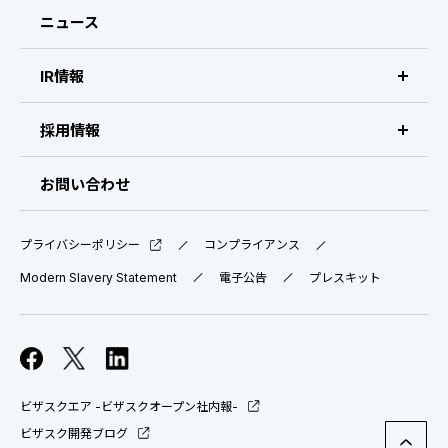
経営メンバー
ニュース
会社概要・拠点
IR情報
IR情報 トップ
採用情報
IRライブラリ
採用サイト（日本）
お問い合わせ
IRスケジュール
新卒採用
プライバシーポリシー
コンプライアンス
業績ハイライト
中途採用：ビジネス職・コーポレート職
Modern Slavery Statement
電子公告
プレスキット
株式について
中途採用：開発職・デザイナー職
コーポレート・ガバナンス
ビザスクエア -ビザスクオープン社内報-
よくある質問
ビザスク開発ブログ