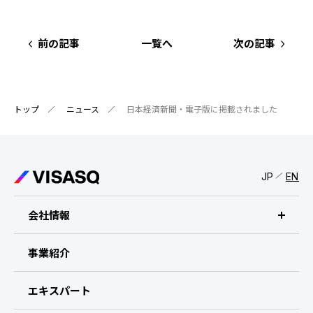
IRスケジュール
新卒採用
業績ハイライト
中途採用：ビジネス職・コーポレート職
前の記事
一覧へ
次の記事
株式について
中途採用：開発職・デザイナー職
コーポレート・ガバナンス
トップ
ニュース
日本経済新聞・電子版に掲載されました
よくある質問
ディスクロージャーポリシー
JP
EN
免責事項
会社情報
ビザスクについて
事業紹介
CEOメッセージ
エキスパート