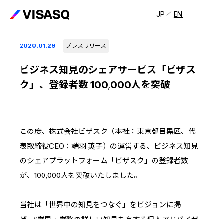
JP
EN
会社情報
2020.01.29
プレスリリース
ビザスクについて
ビジネス知見のシェアサービス「ビザス
ク」、登録者数 100,000人を突破
CEOメッセージ
経営メンバー
この度、株式会社ビザスク（本社：東京都目黒区、代
会社概要・拠点
表取締役CEO：端羽 英子）の運営する、ビジネス知見
IR情報
のシェアプラットフォーム「ビザスク」の登録者数
IR情報
トップ
採用情報
が、100,000人を突破いたしました。
IRライブラリ
採用サイト（日本）
当社は「世界中の知見をつなぐ」をビジョンに掲