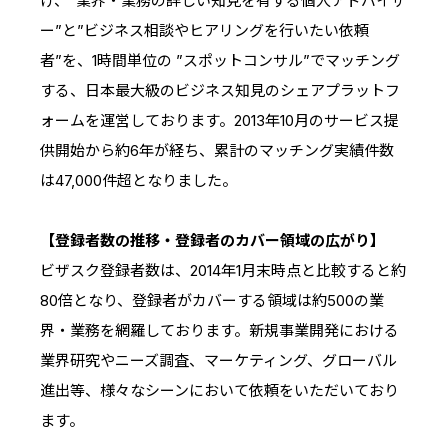
げ、”業界・業務の詳しい知見を有する個人アドバイザ
IRスケジュール
新卒採用
ー”と”ビジネス相談やヒアリングを行いたい依頼
業績ハイライト
中途採用：ビジネス職・コーポレート職
者”を、1時間単位の ”スポットコンサル”でマッチング
する、日本最大級のビジネス知見のシェアプラットフ
株式について
中途採用：開発職・デザイナー職
ォームを運営しております。2013年10月のサービス提
コーポレート・ガバナンス
供開始から約6年が経ち、累計のマッチング実績件数
は47,000件超となりました。
よくある質問
【登録者数の推移・登録者のカバー領域の広がり】
ディスクロージャーポリシー
ビザスク登録者数は、2014年1月末時点と比較すると約
免責事項
80倍となり、登録者がカバーする領域は約500の業
界・業務を網羅しております。新規事業開発における
業界研究やニーズ調査、マーケティング、グローバル
進出等、様々なシーンにおいて依頼をいただいており
ます。