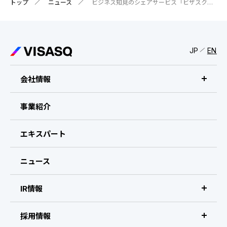
トップ
ニュース
ビジネス知見のシェアサービス「ビザスク」、登録者数 100,000人を突破
JP
EN
会社情報
ビザスクについて
事業紹介
CEOメッセージ
エキスパート
経営メンバー
ニュース
会社概要・拠点
IR情報
IR情報 トップ
採用情報