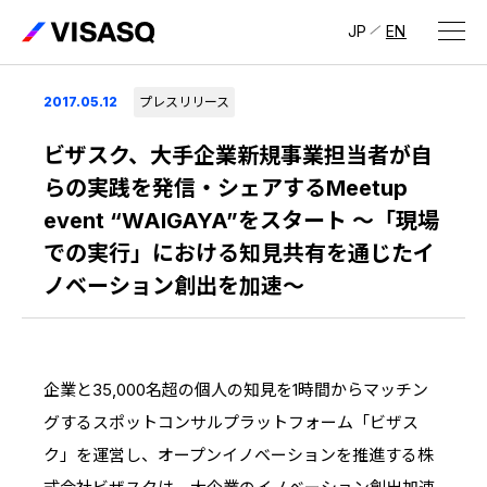
JP
EN
会社情報
2017.05.12
プレスリリース
ビザスクについて
ビザスク、大手企業新規事業担当者が自
らの実践を発信・シェアするMeetup
CEOメッセージ
event “WAIGAYA”をスタート ～「現場
での実行」における知見共有を通じたイ
経営メンバー
ノベーション創出を加速～
会社概要・拠点
IR情報
IR情報
トップ
採用情報
企業と35,000名超の個人の知見を1時間からマッチン
グするスポットコンサルプラットフォーム「ビザス
IRライブラリ
採用サイト（日本）
ク」を運営し、オープンイノベーションを推進する株