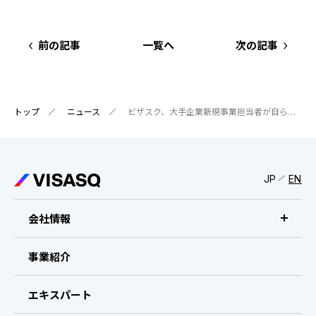
前の記事
一覧へ
次の記事
トップ
ニュース
ビザスク、大手企業新規事業担当者が自らの実践を発信・シェアするMeetup event “WAIGAYA”をスタート ～「現場での実行」における知見共有を通じたイノベーション創出を加速～
JP
EN
会社情報
ビザスクについて
事業紹介
CEOメッセージ
エキスパート