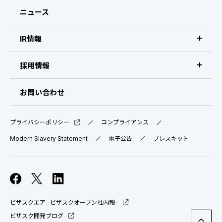
経営メンバー
ニュース
会社概要・拠点
IR情報
IR情報 トップ
採用情報
IRライブラリ
採用サイト（日本）
お問い合わせ
IRスケジュール
新卒採用
プライバシーポリシー
コンプライアンス
業績ハイライト
中途採用：ビジネス職・コーポレート職
Modern Slavery Statement
電子公告
プレスキット
株式について
中途採用：開発職・デザイナー職
コーポレート・ガバナンス
ビザスクエア -ビザスクオープン社内報-
よくある質問
ビザスク開発ブログ