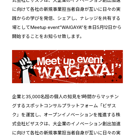
式会社ビザスクは、大企業のイノベーション創出加速
IRスケジュール
新卒採用
に向けて各社の新規事業担当者自身が互いに日々の実
業績ハイライト
中途採用：ビジネス職・コーポレート職
践からの学びを発信、シェアし、ナレッジを共有する
場としてMeetup event”WAIGAYA”を本日5月12日から
株式について
中途採用：開発職・デザイナー職
開始することをお知らせ致します。
コーポレート・ガバナンス
よくある質問
ディスクロージャーポリシー
免責事項
企業と35,000名超の個人の知見を1時間からマッチン
グするスポットコンサルプラットフォーム「ビザス
ク」を運営し、オープンイノベーションを推進する株
式会社ビザスクは、大企業のイノベーション創出加速
に向けて各社の新規事業担当者自身が互いに日々の実