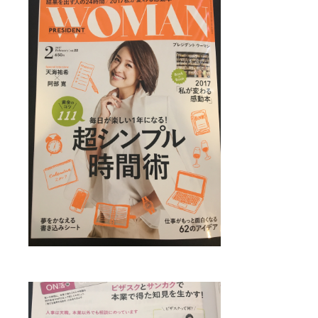
IRスケジュール
新卒採用
業績ハイライト
中途採用：ビジネス職・コーポレート職
株式について
中途採用：開発職・デザイナー職
コーポレート・ガバナンス
よくある質問
ディスクロージャーポリシー
免責事項