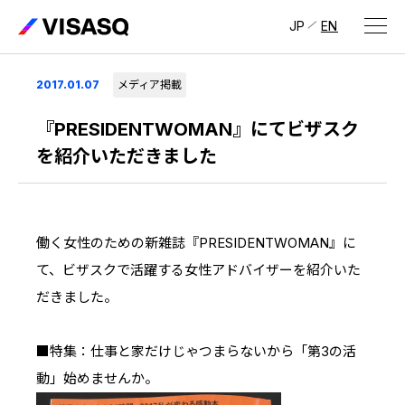
JP
EN
会社情報
2017.01.07
メディア掲載
ビザスクについて
『PRESIDENTWOMAN』にてビザスク
を紹介いただきました
CEOメッセージ
経営メンバー
働く女性のための新雑誌『PRESIDENTWOMAN』に
会社概要・拠点
て、ビザスクで活躍する女性アドバイザーを紹介いた
IR情報
だきました。
IR情報
トップ
採用情報
■特集：仕事と家だけじゃつまらないから「第3の活
IRライブラリ
採用サイト（日本）
動」始めませんか。