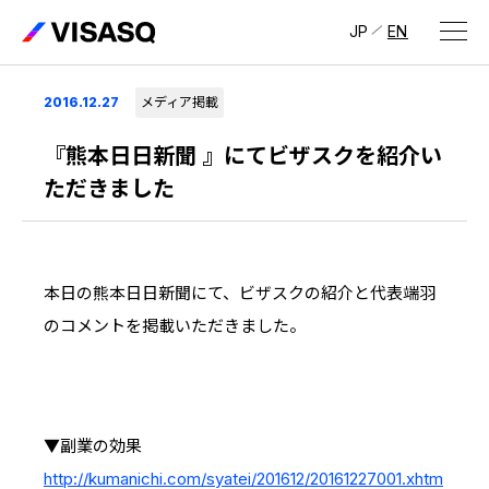
JP
EN
会社情報
2016.12.27
メディア掲載
ビザスクについて
『熊本日日新聞 』にてビザスクを紹介い
ただきました
CEOメッセージ
経営メンバー
本日の熊本日日新聞にて、ビザスクの紹介と代表端羽
会社概要・拠点
のコメントを掲載いただきました。
IR情報
IR情報
トップ
採用情報
IRライブラリ
▼副業の効果
採用サイト（日本）
http://kumanichi.com/syatei/201612/20161227001.xhtm