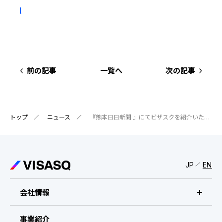
IRスケジュール
新卒採用
l
業績ハイライト
中途採用：ビジネス職・コーポレート職
株式について
中途採用：開発職・デザイナー職
前の記事
一覧へ
次の記事
コーポレート・ガバナンス
よくある質問
トップ
ニュース
『熊本日日新聞 』にてビザスクを紹介いただきました
ディスクロージャーポリシー
免責事項
JP
EN
会社情報
ビザスクについて
事業紹介