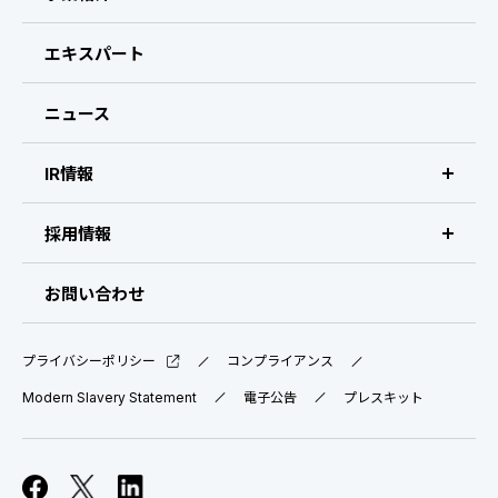
CEOメッセージ
エキスパート
経営メンバー
ニュース
会社概要・拠点
IR情報
IR情報 トップ
採用情報
IRライブラリ
採用サイト（日本）
お問い合わせ
IRスケジュール
新卒採用
プライバシーポリシー
コンプライアンス
業績ハイライト
中途採用：ビジネス職・コーポレート職
Modern Slavery Statement
電子公告
プレスキット
株式について
中途採用：開発職・デザイナー職
コーポレート・ガバナンス