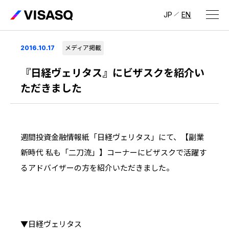
JP
EN
会社情報
2016.10.17
メディア掲載
ビザスクについて
『日経ヴェリタス』にビザスクを紹介い
ただきました
CEOメッセージ
経営メンバー
週間投資金融情報紙「日経ヴェリタス」にて、【副業
会社概要・拠点
新時代 私も「二刀流」】コーナーにビザスクで活躍す
IR情報
るアドバイザーの方を紹介いただきました。
IR情報
トップ
採用情報
IRライブラリ
採用サイト（日本）
▼日経ヴェリタス