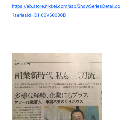
IRスケジュール
新卒採用
https://eb.store.nikkei.com/asp/ShowSeriesDetail.do
?seriesId=D1-00VS0000B
業績ハイライト
中途採用：ビジネス職・コーポレート職
株式について
中途採用：開発職・デザイナー職
コーポレート・ガバナンス
よくある質問
ディスクロージャーポリシー
免責事項