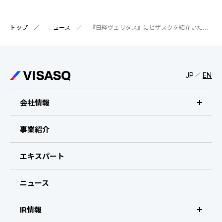
トップ
ニュース
『日経ヴェリタス』にビザスクを紹介いただきました
JP
EN
会社情報
ビザスクについて
事業紹介
CEOメッセージ
エキスパート
経営メンバー
ニュース
会社概要・拠点
IR情報