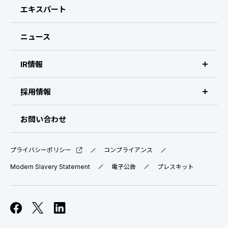
CEOメッセージ
エキスパート
経営メンバー
ニュース
会社概要・拠点
IR情報
IR情報 トップ
採用情報
IRライブラリ
採用サイト（日本）
お問い合わせ
IRスケジュール
新卒採用
プライバシーポリシー
コンプライアンス
業績ハイライト
中途採用：ビジネス職・コーポレート職
Modern Slavery Statement
電子公告
プレスキット
株式について
中途採用：開発職・デザイナー職
コーポレート・ガバナンス