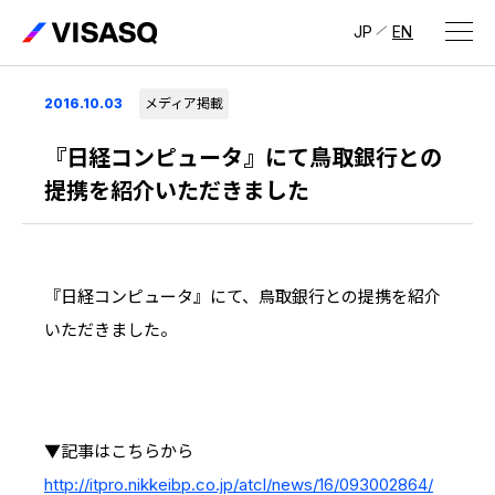
JP
EN
会社情報
2016.10.03
メディア掲載
ビザスクについて
『日経コンピュータ』にて鳥取銀行との
提携を紹介いただきました
CEOメッセージ
経営メンバー
『日経コンピュータ』にて、鳥取銀行との提携を紹介
会社概要・拠点
いただきました。
IR情報
IR情報
トップ
採用情報
IRライブラリ
▼記事はこちらから
採用サイト（日本）
http://itpro.nikkeibp.co.jp/atcl/news/16/093002864/