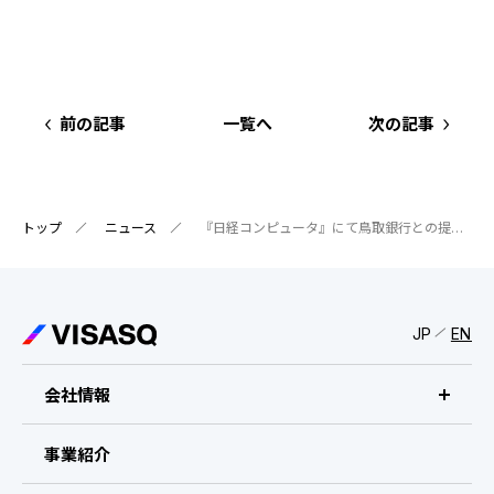
IRスケジュール
新卒採用
業績ハイライト
中途採用：ビジネス職・コーポレート職
株式について
中途採用：開発職・デザイナー職
前の記事
一覧へ
次の記事
コーポレート・ガバナンス
よくある質問
トップ
ニュース
『日経コンピュータ』にて鳥取銀行との提携を紹介いただきました
ディスクロージャーポリシー
免責事項
JP
EN
会社情報
ビザスクについて
事業紹介