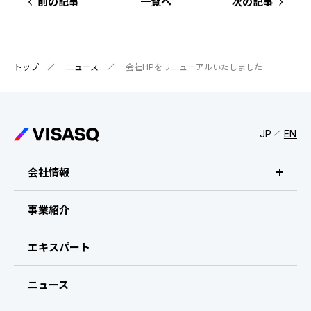
IRスケジュール
前の記事
一覧へ
次の記事
新卒採用
業績ハイライト
中途採用：ビジネス職・コーポレート職
トップ
株式について
ニュース
会社HPをリニューアルいたしました
中途採用：開発職・デザイナー職
コーポレート・ガバナンス
JP
EN
よくある質問
ディスクロージャーポリシー
会社情報
免責事項
ビザスクについて
事業紹介
CEOメッセージ
エキスパート
経営メンバー
ニュース
会社概要・拠点