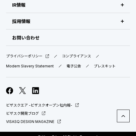
IR情報
IR情報 トップ
採用情報
IRライブラリ
採用サイト（日本）
お問い合わせ
IRスケジュール
新卒採用
プライバシーポリシー
コンプライアンス
業績ハイライト
中途採用：ビジネス職・コーポレート職
Modern Slavery Statement
電子公告
プレスキット
株式について
中途採用：開発職・デザイナー職
コーポレート・ガバナンス
ビザスクエア -ビザスクオープン社内報-
よくある質問
ビザスク開発ブログ
VISASQ DESIGN MAGAZINE
ディスクロージャーポリシー