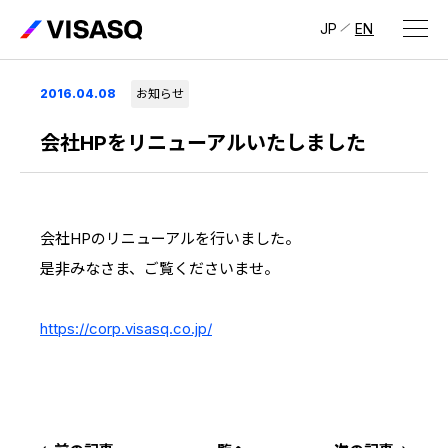
JP
EN
会社情報
2016.04.08
お知らせ
ビザスクについて
会社HPをリニューアルいたしました
CEOメッセージ
経営メンバー
会社HPのリニューアルを行いました。
是非みなさま、ご覧くださいませ。
会社概要・拠点
IR情報
https://corp.visasq.co.jp/
IR情報
トップ
採用情報
IRライブラリ
採用サイト（日本）