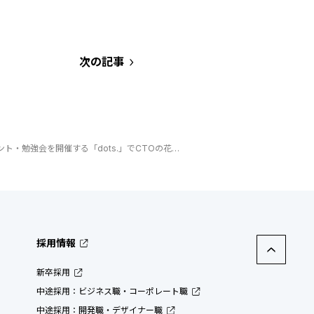
次の記事
ITに関するイベント・勉強会を開催する「dots.」でCTOの花村が登壇いたしましたITに関するイベント・勉強会を開催する「dots.」でCTOの花村が登壇いたしました
採用情報
新卒採用
中途採用：ビジネス職・コーポレート職
中途採用：開発職・デザイナー職