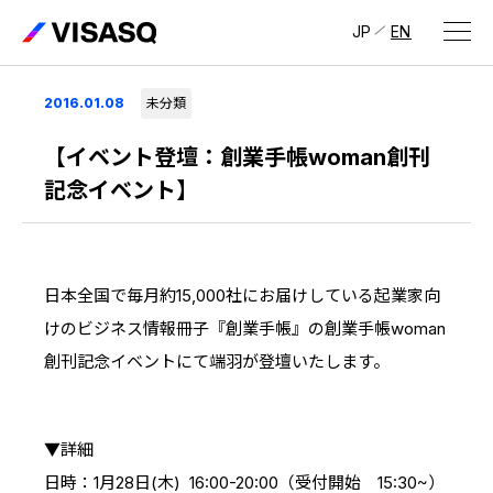
JP
EN
会社情報
2016.01.08
未分類
ビザスクについて
【イベント登壇：創業手帳woman創刊
記念イベント】
CEOメッセージ
経営メンバー
日本全国で毎月約15,000社にお届けしている起業家向
会社概要・拠点
けのビジネス情報冊子『創業手帳』の創業手帳woman
IR情報
創刊記念イベントにて端羽が登壇いたします。
IR情報
トップ
採用情報
IRライブラリ
▼詳細
採用サイト（日本）
日時：1月28日(木) 16:00-20:00（受付開始 15:30~）