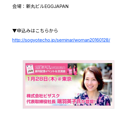
IRスケジュール
新卒採用
会場：新丸ビルEGGJAPAN
業績ハイライト
中途採用：ビジネス職・コーポレート職
株式について
▼申込みはこちらから
中途採用：開発職・デザイナー職
http://sogyotecho.jp/seminar/woman20160128/
コーポレート・ガバナンス
よくある質問
ディスクロージャーポリシー
免責事項