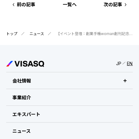
前の記事
一覧へ
次の記事
トップ
ニュース
【イベント登壇：創業手帳woman創刊記念イベント】
JP
EN
会社情報
ビザスクについて
事業紹介
CEOメッセージ
エキスパート
経営メンバー
ニュース