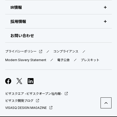
会社概要・拠点
IR情報
IR情報 トップ
採用情報
IRライブラリ
採用サイト（日本）
お問い合わせ
IRスケジュール
新卒採用
プライバシーポリシー
コンプライアンス
業績ハイライト
中途採用：ビジネス職・コーポレート職
Modern Slavery Statement
電子公告
プレスキット
株式について
中途採用：開発職・デザイナー職
コーポレート・ガバナンス
ビザスクエア -ビザスクオープン社内報-
よくある質問
ビザスク開発ブログ
VISASQ DESIGN MAGAZINE
ディスクロージャーポリシー