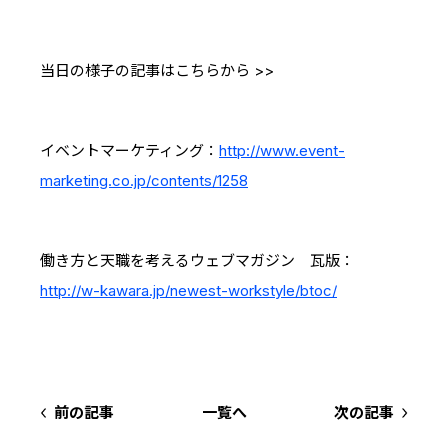
IRスケジュール
新卒採用
業績ハイライト
中途採用：ビジネス職・コーポレート職
当日の様子の記事はこちらから >>
株式について
中途採用：開発職・デザイナー職
コーポレート・ガバナンス
イベントマーケティング：
http://www.event-
marketing.co.jp/contents/1258
よくある質問
ディスクロージャーポリシー
働き方と天職を考えるウェブマガジン 瓦版：
http://w-kawara.jp/newest-workstyle/btoc/
免責事項
前の記事
一覧へ
次の記事