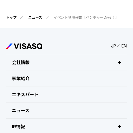
トップ
ニュース
イベント登壇報告【ベンチャーDive！】
JP
EN
会社情報
ビザスクについて
事業紹介
CEOメッセージ
エキスパート
経営メンバー
ニュース
会社概要・拠点
IR情報