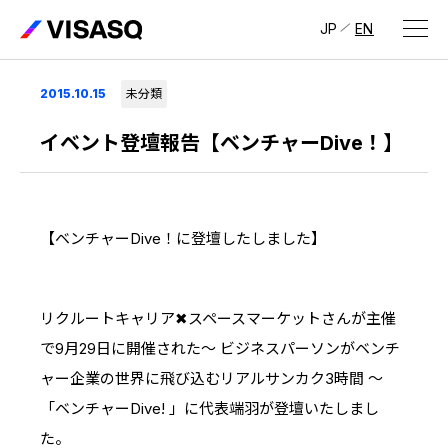
JP
EN
会社情報
2015.10.15
未分類
ビザスクについて
イベント登壇報告【ベンチャーDive！】
CEOメッセージ
経営メンバー
【ベンチャーDive！に登壇したしました】
会社概要・拠点
IR情報
リクルートキャリア✖スペースマーケットさんが主催
で9月29日に開催された～ ビジネスパーソンがベンチ
IR情報
トップ
採用情報
ャー企業の世界に飛び込むリアルサンカク3時間 ～
IRライブラリ
「ベンチャーDive! 」に代表端羽が登壇いたしまし
採用サイト（日本）
た。