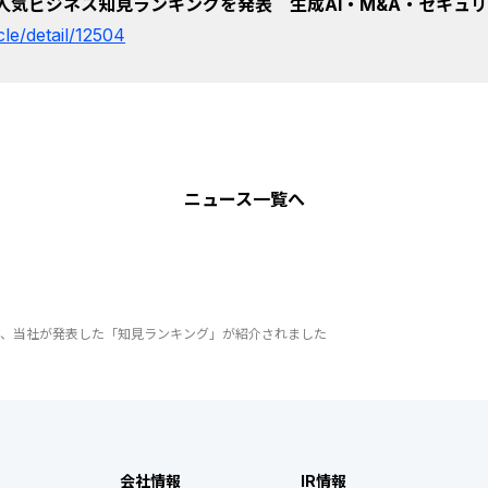
年人気ビジネス知見ランキングを発表 生成AI・M&A・セキュ
icle/detail/12504
ニュース
一覧へ
e」にて、当社が発表した「知見ランキング」が紹介されました
会社情報
IR情報