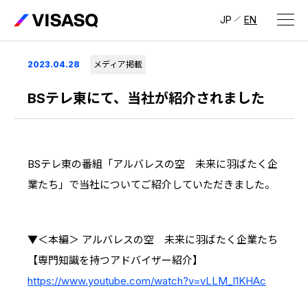
JP
EN
会社情報
2023.04.28
メディア掲載
ビザスクについて
BSテレ東にて、当社が紹介されました
CEOメッセージ
経営メンバー
BSテレ東の番組「アルバレスの空 未来に羽ばたく企
業たち」で当社についてご紹介していただきました。
会社概要・拠点
IR情報
▼＜本編＞ アルバレスの空 未来に羽ばたく企業たち
IR情報
トップ
採用情報
【専門知識を持つアドバイザー紹介】
IRライブラリ
https://www.youtube.com/watch?v=vLLM_l1KHAc
採用サイト（日本）