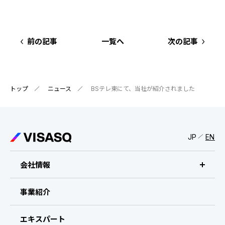
IRスケジュール
新卒採用
業績ハイライト
中途採用：ビジネス職・コーポレート職
前の記事
一覧へ
次の記事
株式について
中途採用：開発職・デザイナー職
コーポレート・ガバナンス
トップ
ニュース
BSテレ東にて、当社が紹介されました
よくある質問
ディスクロージャーポリシー
JP
EN
免責事項
会社情報
ビザスクについて
事業紹介
CEOメッセージ
エキスパート