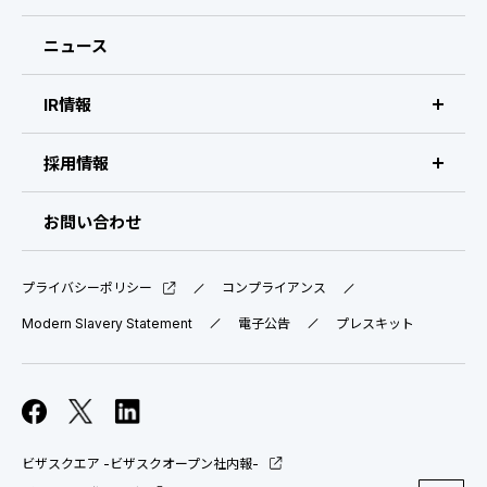
経営メンバー
ニュース
会社概要・拠点
IR情報
IR情報 トップ
採用情報
IRライブラリ
採用サイト（日本）
お問い合わせ
IRスケジュール
新卒採用
プライバシーポリシー
コンプライアンス
業績ハイライト
中途採用：ビジネス職・コーポレート職
Modern Slavery Statement
電子公告
プレスキット
株式について
中途採用：開発職・デザイナー職
コーポレート・ガバナンス
ビザスクエア -ビザスクオープン社内報-
よくある質問