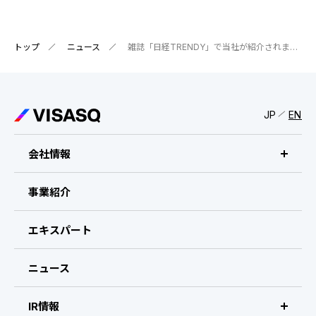
IRスケジュール
新卒採用
業績ハイライト
中途採用：ビジネス職・コーポレート職
トップ
ニュース
雑誌「日経TRENDY」で当社が紹介されました。
株式について
中途採用：開発職・デザイナー職
コーポレート・ガバナンス
JP
EN
よくある質問
会社情報
ディスクロージャーポリシー
ビザスクについて
事業紹介
免責事項
CEOメッセージ
エキスパート
経営メンバー
ニュース
会社概要・拠点
IR情報