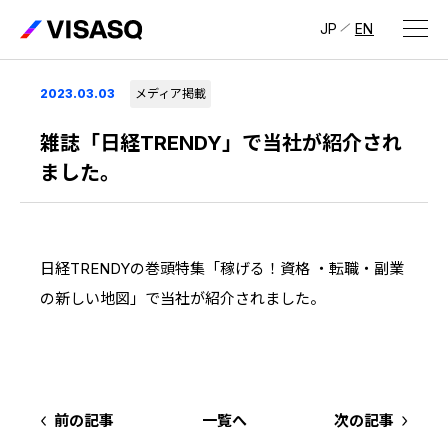
JP
EN
会社情報
2023.03.03
メディア掲載
ビザスクについて
雑誌「日経TRENDY」で当社が紹介され
ました。
CEOメッセージ
経営メンバー
日経TRENDYの巻頭特集「稼げる！資格 ・転職・副業
会社概要・拠点
の新しい地図」で当社が紹介されました。
IR情報
IR情報
トップ
採用情報
IRライブラリ
採用サイト（日本）
前の記事
一覧へ
次の記事