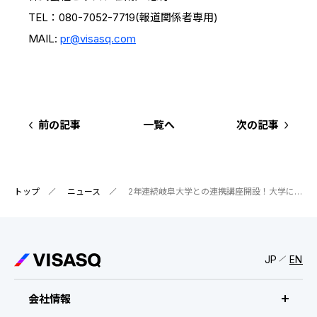
TEL：080-7052-7719(報道関係者専用)
MAIL:
pr@visasq.com
前の記事
一覧へ
次の記事
トップ
ニュース
2年連続岐阜大学との連携講座開設！大学における最先端なビジネス知見活用を推進 〜ビザスク登録のプロ人材が講師となり、リアルな経験・知見を学生へ伝授〜
JP
EN
会社情報