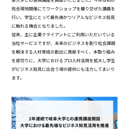
阜大学との連携講座を開設いたしました。今年は初の
IRスケジュール
新卒採用
完全現地開催にてワークショップを織り交ぜた講義を
業績ハイライト
中途採用：ビジネス職・コーポレート職
行い、学生にとって最先端かつリアルなビジネス知見
に触れる機会となりました。
株式について
中途採用：開発職・デザイナー職
従来、主に企業クライアントにご利用いただいている
コーポレート・ガバナンス
当社サービスですが、未来のビジネスを創り社会課題
を解決する人材育成の創出に貢献すべく、本取り組み
よくある質問
を皮切りに、大学におけるプロ人材活用を拡大し学生
がビジネス知見に出会う場の提供にも注力してまいり
ディスクロージャーポリシー
ます。
免責事項