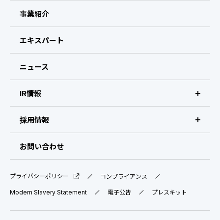
ビザスクについて
事業紹介
CEOメッセージ
エキスパート
経営メンバー
ニュース
会社概要・拠点
IR情報
IR情報 トップ
採用情報
IRライブラリ
採用サイト（日本）
お問い合わせ
IRスケジュール
新卒採用
プライバシーポリシー
コンプライアンス
業績ハイライト
中途採用：ビジネス職・コーポレート職
Modern Slavery Statement
電子公告
プレスキット
株式について
中途採用：開発職・デザイナー職