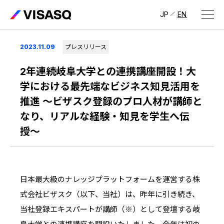
JP
EN
会社情報
2023.11.09
プレスリリース
ビザスクについて
2年連続岐阜大学との連携講座開設！大
学における最先端なビジネス知見活用を
CEOメッセージ
推進 〜ビザスク登録のプロ人材が講師と
なり、リアルな経験・知見を学生へ伝
経営メンバー
授〜
会社概要・拠点
IR情報
IR情報
トップ
採用情報
日本最大級のナレッジプラットフォームを運営する株
式会社ビザスク（以下、当社）は、昨年に引き続き、
IRライブラリ
採用サイト（日本）
当社登録エキスパートが講師（※）として登壇する岐