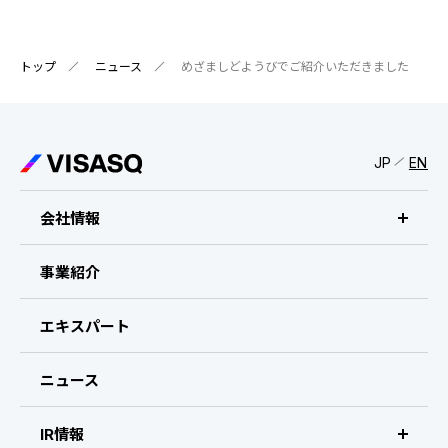
IRスケジュール
新卒採用
業績ハイライト
中途採用：ビジネス職・コーポレート職
トップ
ニュース
めざましどようびでご紹介いただきました
株式について
中途採用：開発職・デザイナー職
コーポレート・ガバナンス
JP
EN
よくある質問
会社情報
ディスクロージャーポリシー
ビザスクについて
事業紹介
免責事項
CEOメッセージ
エキスパート
経営メンバー
ニュース
会社概要・拠点
IR情報