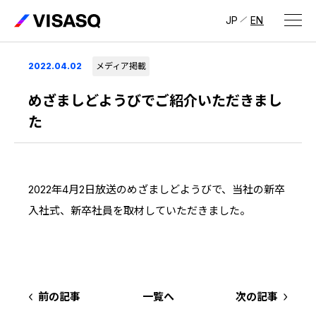
JP
EN
会社情報
2022.04.02
メディア掲載
ビザスクについて
めざましどようびでご紹介いただきまし
た
CEOメッセージ
経営メンバー
2022年4月2日放送のめざましどようびで、当社の新卒
会社概要・拠点
入社式、新卒社員を取材していただきました。
IR情報
IR情報
トップ
採用情報
IRライブラリ
採用サイト（日本）
前の記事
一覧へ
次の記事