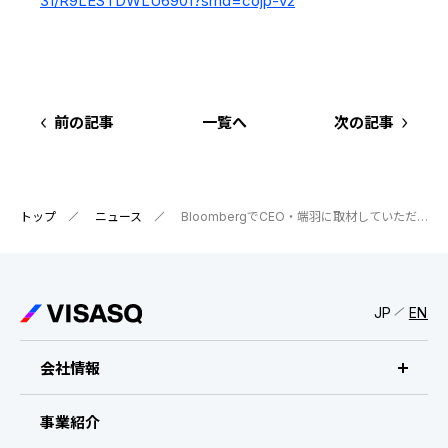
31/R9LESTDWLU6901?srnd=cojp-v2
IRスケジュール
新卒採用
業績ハイライト
中途採用：ビジネス職・コーポレート職
株式について
中途採用：開発職・デザイナー職
前の記事
一覧へ
次の記事
コーポレート・ガバナンス
よくある質問
トップ
ニュース
BloombergでCEO・端羽に取材していただきました
ディスクロージャーポリシー
免責事項
JP
EN
会社情報
ビザスクについて
事業紹介