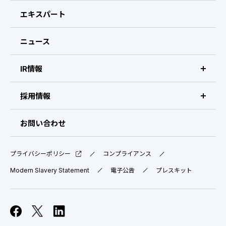
CEOメッセージ
エキスパート
経営メンバー
ニュース
会社概要・拠点
IR情報
IR情報 トップ
採用情報
IRライブラリ
採用サイト（日本）
お問い合わせ
IRスケジュール
新卒採用
プライバシーポリシー
コンプライアンス
業績ハイライト
中途採用：ビジネス職・コーポレート職
Modern Slavery Statement
電子公告
プレスキット
株式について
中途採用：開発職・デザイナー職
コーポレート・ガバナンス