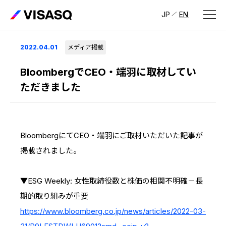
JP
EN
会社情報
2022.04.01
メディア掲載
ビザスクについて
BloombergでCEO・端羽に取材してい
ただきました
CEOメッセージ
経営メンバー
BloombergにてCEO・端羽にご取材いただいた記事が
会社概要・拠点
掲載されました。
IR情報
IR情報
トップ
採用情報
▼ESG Weekly: 女性取締役数と株価の相関不明確－長
期的取り組みが重要
IRライブラリ
採用サイト（日本）
https://www.bloomberg.co.jp/news/articles/2022-03-