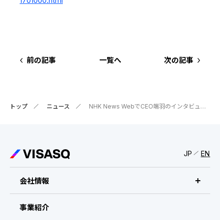
1701000.html
IRスケジュール
新卒採用
業績ハイライト
中途採用：ビジネス職・コーポレート職
株式について
中途採用：開発職・デザイナー職
前の記事
一覧へ
次の記事
コーポレート・ガバナンス
よくある質問
トップ
ニュース
NHK News WebでCEO端羽のインタビュー記事が掲載されました
ディスクロージャーポリシー
免責事項
JP
EN
会社情報
ビザスクについて
事業紹介