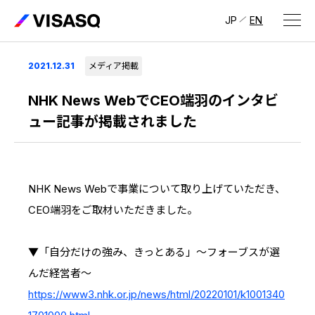
JP
EN
会社情報
2021.12.31
メディア掲載
ビザスクについて
NHK News WebでCEO端羽のインタビ
ュー記事が掲載されました
CEOメッセージ
経営メンバー
NHK News Webで事業について取り上げていただき、
会社概要・拠点
CEO端羽をご取材いただきました。
IR情報
IR情報
トップ
採用情報
▼「自分だけの強み、きっとある」～フォーブスが選
んだ経営者～
IRライブラリ
採用サイト（日本）
https://www3.nhk.or.jp/news/html/20220101/k1001340