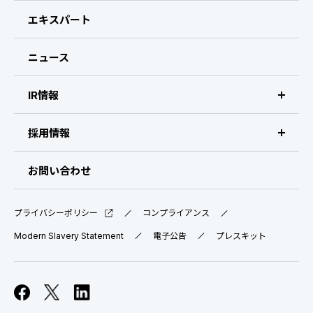
CEOメッセージ
エキスパート
経営メンバー
ニュース
会社概要・拠点
IR情報
IR情報 トップ
採用情報
IRライブラリ
採用サイト（日本）
お問い合わせ
IRスケジュール
新卒採用
プライバシーポリシー
コンプライアンス
業績ハイライト
中途採用：ビジネス職・コーポレート職
Modern Slavery Statement
電子公告
プレスキット
株式について
中途採用：開発職・デザイナー職
コーポレート・ガバナンス