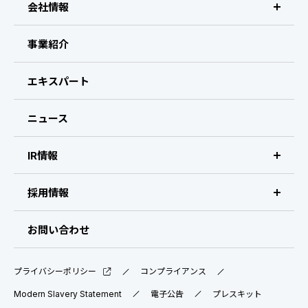
会社情報
ビザスクについて
事業紹介
CEOメッセージ
エキスパート
経営メンバー
ニュース
会社概要・拠点
IR情報
IR情報 トップ
採用情報
IRライブラリ
採用サイト（日本）
お問い合わせ
IRスケジュール
新卒採用
プライバシーポリシー
コンプライアンス
業績ハイライト
中途採用：ビジネス職・コーポレート職
Modern Slavery Statement
電子公告
プレスキット