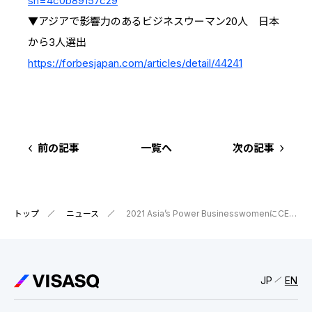
sh=4c0b89157c29
IRスケジュール
新卒採用
▼アジアで影響力のあるビジネスウーマン20人 日本
業績ハイライト
中途採用：ビジネス職・コーポレート職
から3人選出
https://forbesjapan.com/articles/detail/44241
株式について
中途採用：開発職・デザイナー職
コーポレート・ガバナンス
よくある質問
前の記事
一覧へ
次の記事
ディスクロージャーポリシー
免責事項
トップ
ニュース
2021 Asia’s Power BusinesswomenにCEO端羽が選出されました（日・英）
JP
EN