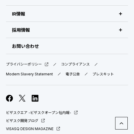
会社概要・拠点
IR情報
IR情報 トップ
採用情報
IRライブラリ
採用サイト（日本）
お問い合わせ
IRスケジュール
新卒採用
プライバシーポリシー
コンプライアンス
業績ハイライト
中途採用：ビジネス職・コーポレート職
Modern Slavery Statement
電子公告
プレスキット
株式について
中途採用：開発職・デザイナー職
コーポレート・ガバナンス
ビザスクエア -ビザスクオープン社内報-
よくある質問
ビザスク開発ブログ
VISASQ DESIGN MAGAZINE
ディスクロージャーポリシー