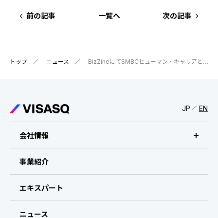
IRスケジュール
新卒採用
前の記事
一覧へ
次の記事
業績ハイライト
中途採用：ビジネス職・コーポレート職
株式について
中途採用：開発職・デザイナー職
トップ
ニュース
BizZineにてSMBCヒューマン・キャリアとの提携についてお取り上げいただきました
コーポレート・ガバナンス
よくある質問
JP
EN
ディスクロージャーポリシー
会社情報
免責事項
ビザスクについて
事業紹介
CEOメッセージ
エキスパート
経営メンバー
ニュース