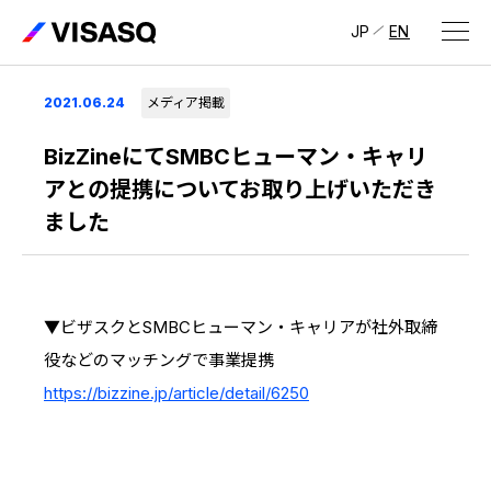
JP
EN
会社情報
2021.06.24
メディア掲載
ビザスクについて
BizZineにてSMBCヒューマン・キャリ
アとの提携についてお取り上げいただき
CEOメッセージ
ました
経営メンバー
会社概要・拠点
▼ビザスクとSMBCヒューマン・キャリアが社外取締
IR情報
役などのマッチングで事業提携
IR情報
トップ
採用情報
https://bizzine.jp/article/detail/6250
IRライブラリ
採用サイト（日本）