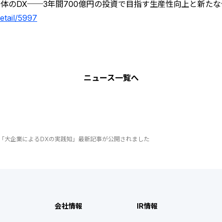
体のDX──3年間700億円の投資で目指す生産性向上と新た
detail/5997
ニュース
一覧へ
の連載「大企業によるDXの実践知」最新記事が公開されました
会社情報
IR情報